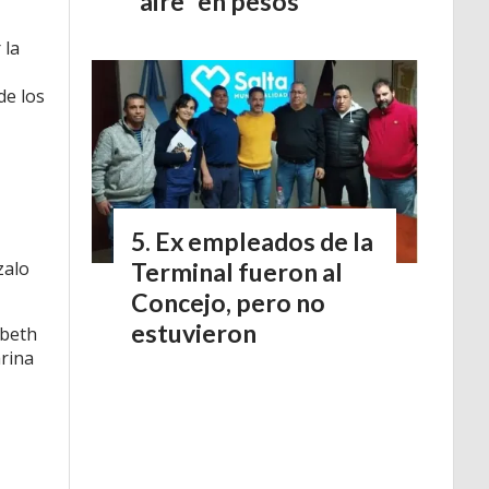
“aire” en pesos
 la
de los
Ex empleados de la
zalo
Terminal fueron al
Concejo, pero no
estuvieron
abeth
arina