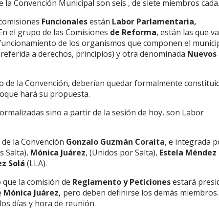
e la Convención Municipal son seis , de siete miembros cada
s comisiones
Funcionales
están
Labor Parlamentaria,
n el grupo de las Comisiones
de Reforma
, están las que v
 (funcionamiento de los organismos que componen el municip
referida a derechos, principios) y otra denominada
Nuevos
no de la Convención, deberían quedar formalmente constitui
bloque hará su propuesta.
ormalizadas sino a partir de la sesión de hoy, son Labor
e de la Convención
Gonzalo Guzmán Coraita
, e integrada p
 Salta),
Mónica Juárez
, (Unidos por Salta),
Estela Méndez
z Solá
(LLA).
 que la comisión de
Reglamento y Peticiones
estará presi
e
Mónica Juárez,
pero deben definirse los demás miembros.
los días y hora de reunión.