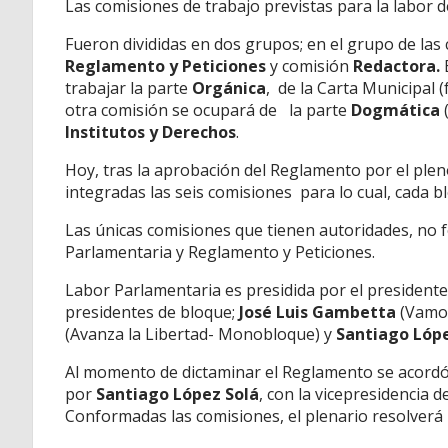
Las comisiones de trabajo previstas para la labor d
Fueron divididas en dos grupos; en el grupo de la
Reglamento y Peticiones
y comisión
Redactora.
E
trabajar la parte
Orgánica
,
de la Carta Municipal
otra comisión se ocupará de
la parte
Dogmática
(
Institutos y Derechos
.
Hoy, tras la aprobación del Reglamento por el ple
integradas las seis comisiones
para lo cual, cada 
Las únicas comisiones que tienen autoridades, no f
Parlamentaria y Reglamento y Peticiones.
Labor Parlamentaria es presidida por el president
presidentes de bloque;
José Luis Gambetta
(Vamos
(Avanza la Libertad- Monobloque) y
Santiago Lópe
Al momento de dictaminar el Reglamento se acordó
por
Santiago López Solá
, con la vicepresidencia d
Conformadas las comisiones, el plenario resolverá 