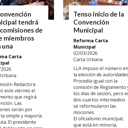
Convención
Tenso inicio de la
cipal tendrá
Convención
 comisiones de
Municipal
te miembros
Reforma Carta
 una
Municipal
02/03/2026
rma Carta
Carta Urbana
ipal
LLA impuso el número e
/2026
la elección de autoridades
 Urbana
Procedía igual con la
misión Redactora
comisión de Reglamento 
ó este viernes el
los días de sesión, pero e
mento que regirá
dos cuartos intermedios
nción. Las
se reformularon las
iones serán por
mociones.
ía simple y mayoría
El oficialismo municipal,
ta. El presidente
que está en minoría,