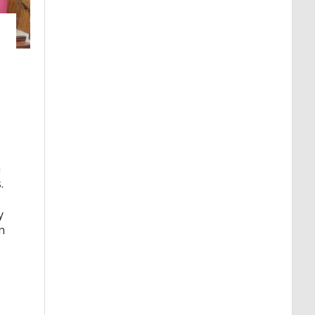
n
.
y
n