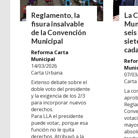
Reglamento, la
La 
fisura insalvable
Muni
de la Convención
seis
Municipal
sie
cada
Reforma Carta
Municipal
Refo
14/03/2026
Munic
Carta Urbana
07/03
Carta
Extenso debate sobre el
doble voto del presidente
La co
y la exigencia de los 2/3
aprob
para incorporar nuevos
Regla
derechos.
Conve
Para LLA el presidente
votac
puede votar, porque esa
mayor
función no le quita
absolu
derechos. Atribuyó a la