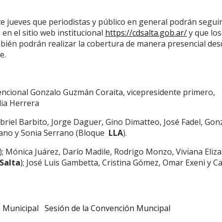
 jueves que periodistas y público en general podrán seguir
en el sitio web institucional
https://cdsalta.gob.ar/
y que los
ién podrán realizar la cobertura de manera presencial des
e.
ncional
Gonzalo Guzmán Coraita, vicepresidente primero,
ia Herrera
briel Barbito, Jorge Daguer, Gino Dimatteo, José Fadel, Gon
ano y Sonia Serrano (Bloque
LLA
).
); Mónica Juárez, Darío Madile, Rodrigo Monzo, Viviana Eliz
Salta
); José Luis Gambetta, Cristina Gómez, Omar Exeni y C
 Municipal
Sesión de la Convención Muncipal