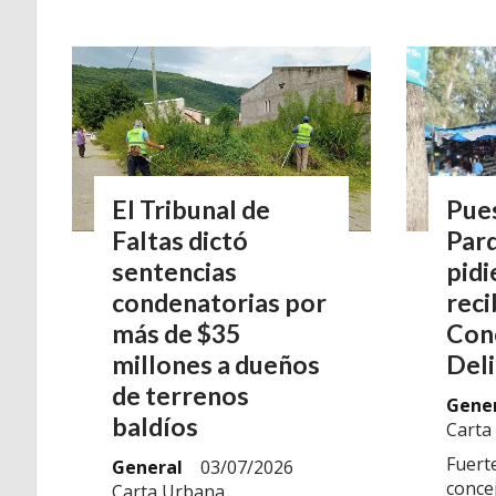
El Tribunal de
Pue
Faltas dictó
Par
sentencias
pidi
condenatorias por
reci
más de $35
Con
millones a dueños
Del
de terrenos
Gene
baldíos
Carta
Fuerte
General
03/07/2026
concej
Carta Urbana