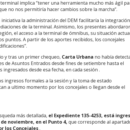
a terminal implica “tener una herramienta mucho más ágil pa
 que no nos permitiría hacer cambios sobre la marcha”.
iniciativa la administración del DEM facilitaría la integració
diaciones de la terminal. Asimismo, los presentes abordaro
egión, el acceso a la terminal de ómnibus, su situación actua
s puntos. A partir de los aportes recibidos, los concejales
ificaciones”.
pio y tras un primer chequeo,
Carta Urbana
no había detecta
nes de Asuntos Entrados desde fines de setiembre hasta el
 ingresados desde esa fecha, en cada sesión .
os ingresos formales a la sesión y la toma de estado
an a ultimo momento por los concejales o llegan desde el
úsqueda más detallada,
el Expediente 135-4253, está ingre
 de noviembre, en el Punto 4,
que corresponde al apartad
r los Concejales
.