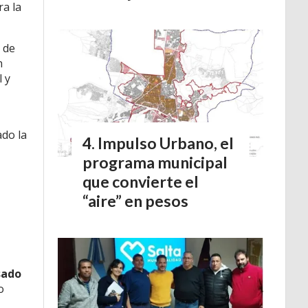
ra la
n de
n
l y
do la
Impulso Urbano, el
programa municipal
que convierte el
“aire” en pesos
sado
o