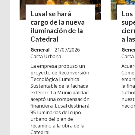
Lusal se hará
Los
cargo de la nueva
sup
iluminación de la
cier
Catedral
a la
General
21/07/2026
Gene
Carta Urbana
Carta
La empresa propuso un
Acuer
proyecto de Reconversión
Comer
Tecnológica Lumínica
empre
Sustentable de la fachada
la fin
exterior. La Municipalidad
fútbo
aceptó una compensación
nuest
financiera. Lusal destinará
nacion
95 luminarias del cupo
urbano del plan de
recambio a la obra de la
Catedral.