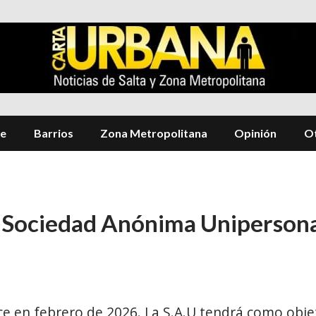
te
Barrios
Zona Metropolitana
Opinión
Ot
a Sociedad Anónima Unipersona
ce en febrero de 2026. La S.A.U tendrá como objet