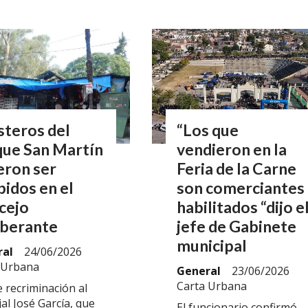
steros del
“Los que
que San Martín
vendieron en la
eron ser
Feria de la Carne
bidos en el
son comerciantes
cejo
habilitados “dijo e
iberante
jefe de Gabinete
municipal
ral
24/06/2026
 Urbana
General
23/06/2026
Carta Urbana
 recriminación al
al José García, que
El funcionario confirmó