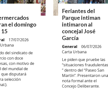
Feriantes del
ermercados
Parque intiman
ran el domingo
intimaron al
s 15
concejal José
García
ral
17/07/2026
 Urbana
General
06/07/2026
Carta Urbana
do del sindicato de
cio con doce
Le piden que pruebe las
sas, con motivo de
“situaciones fraudulenta
al del mundial de
” dentro del “Paseo San
l que disputará
Martín”. Presentaron un
ra selección
nota formal ante el
al.}.
Concejo Deliberante.