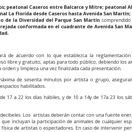
los; peatonal Caseros entre Balcarce y Mitre; peatonal A
al La Florida desde Caseros hasta Avenida San Martín;
o de la Diversidad del Parque San Martín
comprendido
enrejada conformada en el cuadrante de Avenida San M
dad.
izará de acuerdo con lo que establezca la reglamentación
so libre y gratuito, aptas para todo público, debiendo los ar
 orden y limpieza una vez finalizada cada presentación.
 máxima de sesenta minutos por artista o grupo, asegura
s espacios habilitados.
de 17 a 22 los días hábiles, y de 10 a 14y de 17a 23 los sá
decibeles. Los
artistas deberán contar con una fuente ener
 que incluyan la participación de animales de cualquier esp
física de artistas o espectadores. En caso de intervenir pe