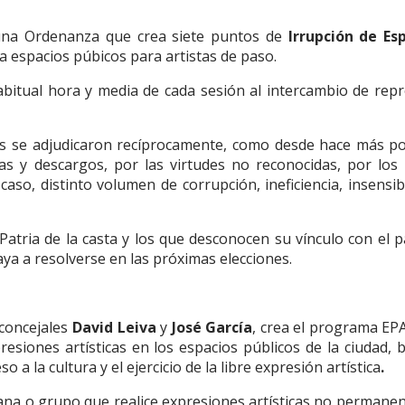
 una Ordenanza que crea siete puntos de
Irrupción de Es
a espacios púbicos para artistas de paso.
abitual hora y media de cada sesión al intercambio de rep
ores se adjudicaron recíprocamente, como desde hace más p
s y descargos, por las virtudes no reconocidas, por los
aso, distinto volumen de corrupción, ineficiencia, insensibi
Patria de la casta y los que desconocen su vínculo con el 
aya a resolverse en las próximas elecciones.
 concejales
David Leiva
y
José García
, crea el programa EP
resiones artísticas en los espacios públicos de la ciudad, b
 a la cultura y el ejercicio de la libre expresión artística
.
a o grupo que realice expresiones artísticas no permanen