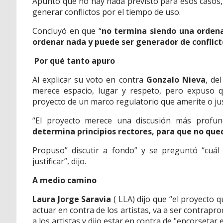
Apuntó que no hay nada previsto para esos casos,
generar conflictos por el tiempo de uso.
Concluyó en que “
no termina siendo una ordena
ordenar nada y puede ser generador de conflict
Por qué tanto apuro
Al explicar su voto en contra
Gonzalo Nieva
, de
merece espacio, lugar y respeto, pero expuso q
proyecto de un marco regulatorio que amerite o jus
“El proyecto merece una discusión más profu
determina principios rectores, para que no quede
Propuso” discutir a fondo” y se preguntó “cuál
justificar”, dijo.
A medio camino
Laura Jorge Saravia
( LLA) dijo que “el proyecto 
actuar en contra de los artistas, va a ser contrapr
a los artistas y dijo estar en contra de "encorsetar 