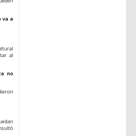
pueden
 va a
ltural
tar al
za no
dieron
puedan
nsultó