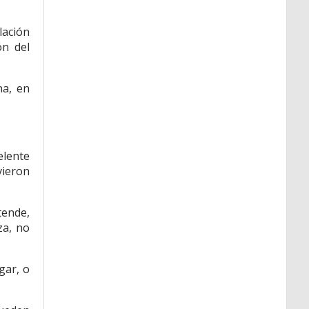
lación
ón del
na, en
elente
vieron
tende,
za, no
gar, o