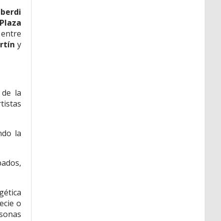
lberdi
 Plaza
 entre
artín
y
 de la
tistas
ndo la
bados,
gética
ecie o
rsonas