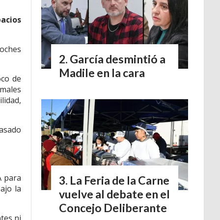
pacios
roches
García desmintió a
Madile en la cara
oco de
 males
lidad,
pasado
A para
La Feria de la Carne
ajo la
vuelve al debate en el
Concejo Deliberante
tes ni