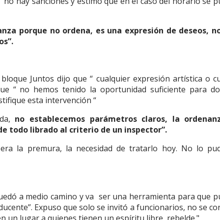
 no hay sanciones y estimó que en el caso del horario se 
nza porque no ordena, es una expresión de deseos, no
os”.
l bloque Juntos dijo que “ cualquier expresión artística o cu
ue “ no hemos tenido la oportunidad suficiente para do
tifique esta intervención “
nda,
no establecemos parámetros claros, la ordenan
 todo librado al criterio de un inspector”.
 era la premura, la necesidad de tratarlo hoy. No lo pu
quedó a medio camino y va
ser una herramienta para que 
oducente”. Expuso que solo se invitó a funcionarios, no se co
en un lugar a quienes tienen un espíritu libre, rebelde."