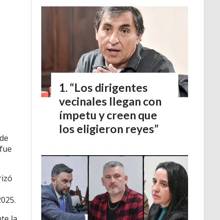
“Los dirigentes
vecinales llegan con
ímpetu y creen que
los eligieron reyes”
 de
 fue
rizó
2025.
te la