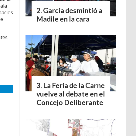
ala
García desmintió a
pacios
Madile en la cara
de
ntes
La Feria de la Carne
vuelve al debate en el
Concejo Deliberante